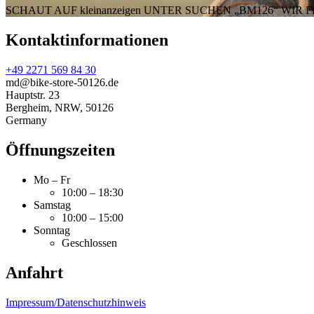
SCHAUT AUF kleinanzeigen UNTER SUCHEN „BM126“ WIR 
Kontaktinformationen
+49 2271 569 84 30
md@bike-store-50126.de
Hauptstr. 23
Bergheim
,
NRW
,
50126
Germany
Öffnungszeiten
Mo – Fr
10:00 – 18:30
Samstag
10:00 – 15:00
Sonntag
Geschlossen
Anfahrt
Impressum/Datenschutzhinweis